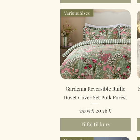
Various Sizes
Hurtigvisning
Gardenia Reversible Ruffle
Duvet Cover Set Pink Forest
Regulær pris
Salgspris
25,95 £
20,76 £
Tilføj til kurv