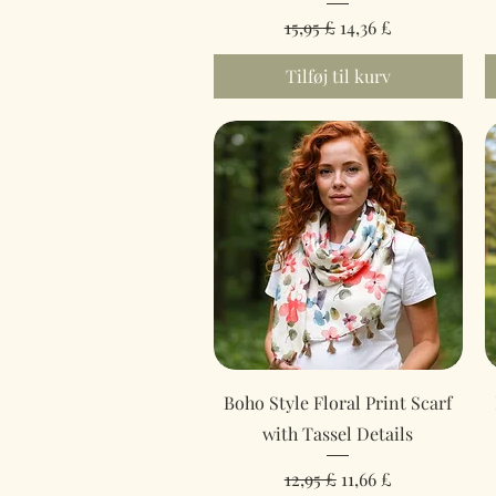
Regulær pris
Salgspris
15,95 £
14,36 £
Tilføj til kurv
Hurtigvisning
Boho Style Floral Print Scarf
with Tassel Details
Regulær pris
Salgspris
12,95 £
11,66 £