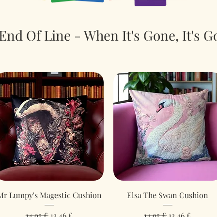
End Of Line - When It's Gone, It's G
Hurtigvisning
Hurtigvisning
Mr Lumpy's Magestic Cushion
Elsa The Swan Cushion
Regulær pris
Salgspris
Regulær pris
Salgspris
14,95 £
13,46 £
14,95 £
13,46 £