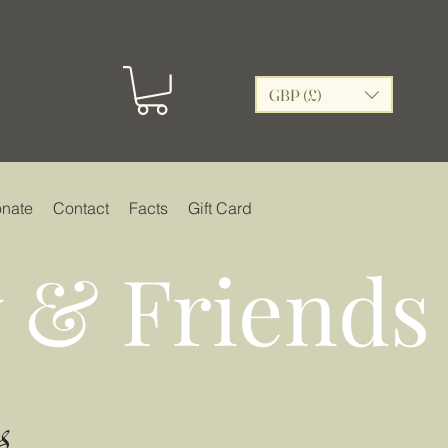
GBP (£)
nate
Contact
Facts
Gift Card
 & Friends
s