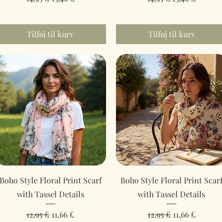
Tilføj til kurv
Tilføj til kurv
Hurtigvisning
Hurtigvisning
Boho Style Floral Print Scarf
Boho Style Floral Print Scar
with Tassel Details
with Tassel Details
Regulær pris
Salgspris
Regulær pris
Salgspris
12,95 £
11,66 £
12,95 £
11,66 £