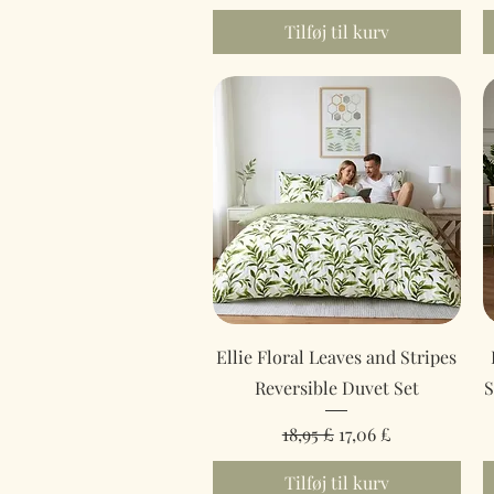
Tilføj til kurv
Hurtigvisning
Ellie Floral Leaves and Stripes
Reversible Duvet Set
S
Regulær pris
Salgspris
18,95 £
17,06 £
Tilføj til kurv