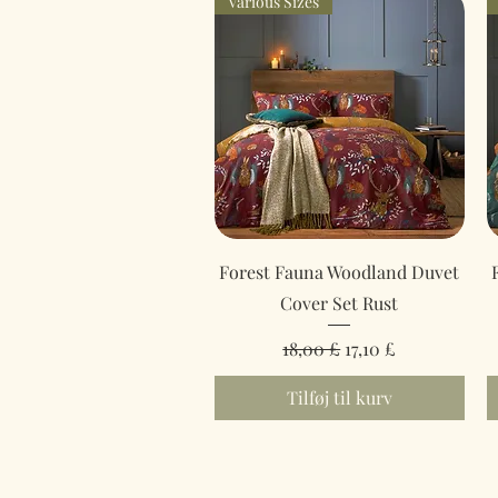
Various Sizes
Hurtigvisning
Forest Fauna Woodland Duvet
Cover Set Rust
Regulær pris
Salgspris
18,00 £
17,10 £
Tilføj til kurv