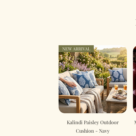
NEW ARRIVAL
Hurtigvisning
Kalindi Paisley Outdoor
Cushion - Navy