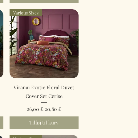
Various Sizes
Hurtigvisning
Viranai Exotic Floral Duvet
Cover Set Cerise
Regulær pris
Salgspris
26,00 £
20,80 £
Tilføj til kurv