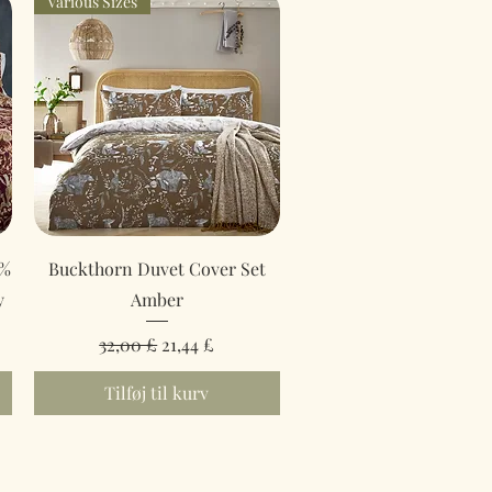
Various Sizes
Hurtigvisning
0%
Buckthorn Duvet Cover Set
y
Amber
Regulær pris
Salgspris
32,00 £
21,44 £
Tilføj til kurv