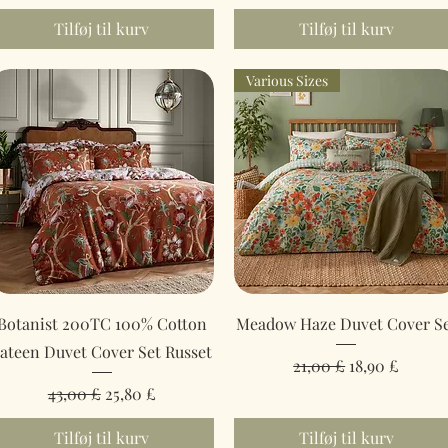
Tilføj til kurv
Tilføj til kurv
Various Sizes
Hurtigvisning
Hurtigvisning
Botanist 200TC 100% Cotton
Meadow Haze Duvet Cover S
ateen Duvet Cover Set Russet
Regulær pris
Salgspris
21,00 £
18,90 £
Regulær pris
Salgspris
43,00 £
25,80 £
Tilføj til kurv
Tilføj til kurv