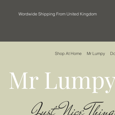
Wordwide Shipping From United Kingdom
Shop At Home
Mr Lumpy
Do
Mr Lumpy
Just Nice Thing