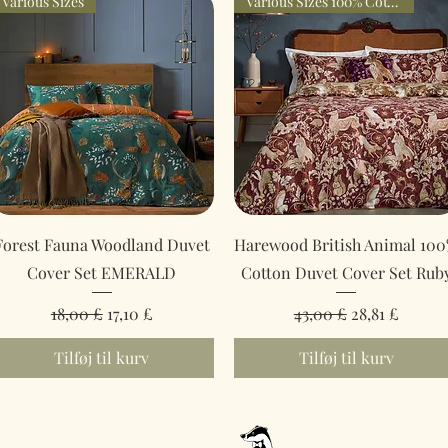
Various Sizes
Various Sizes 100% Cotton
Hurtigvisning
Hurtigvisning
Forest Fauna Woodland Duvet
Harewood British Animal 10
Cover Set EMERALD
Cotton Duvet Cover Set Rub
Regulær pris
Salgspris
Regulær pris
Salgspris
18,00 £
17,10 £
43,00 £
28,81 £
Tilføj til kurv
Tilføj til kurv