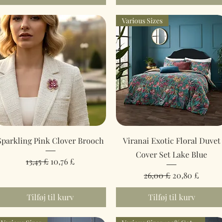
Various Sizes
Hurtigvisning
Hurtigvisning
Sparkling Pink Clover Brooch
Viranai Exotic Floral Duvet
Cover Set Lake Blue
Regulær pris
Salgspris
13,45 £
10,76 £
Regulær pris
Salgspris
26,00 £
20,80 £
Tilføj til kurv
Tilføj til kurv