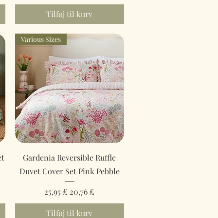
Tilføj til kurv
Various Sizes
Hurtigvisning
et
Gardenia Reversible Ruffle
Duvet Cover Set Pink Pebble
Regulær pris
Salgspris
25,95 £
20,76 £
Tilføj til kurv